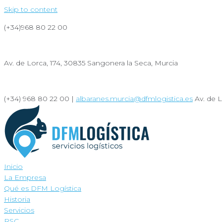
Skip to content
(+34)968 80 22 00
albaranes.murcia@dfmlogistica.es
Av. de Lorca, 174, 30835 Sangonera la Seca, Murcia
Sostenibilidad
(+34) 968 80 22 00 |
albaranes.murcia@dfmlogistica.es
Av. de L
Inicio
La Empresa
Qué es DFM Logística
Historia
Servicios
RSC